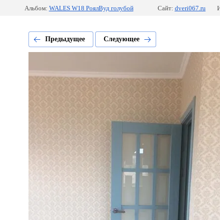
Альбом:
WALES W18 РоялВуд голубой
Сайт:
dveri067.ru
И
Предыдущее
Следующее