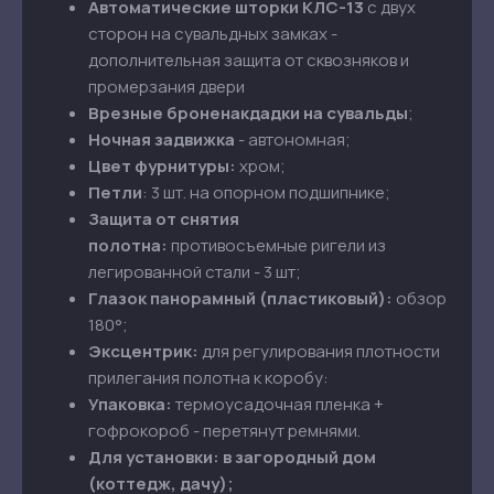
Автоматические шторки КЛС-13
с двух
сторон на сувальдных замках -
дополнительная защита от сквозняков и
промерзания двери
Врезные броненакдадки
на сувальды
;
Ночная задвижка
- автономная;
Цвет фурнитуры:
хром;
Петли
: 3 шт. на опорном подшипнике;
Защита от снятия
полотна:
противосъемные ригели из
легированной стали - 3 шт;
Глазок панорамный (пластиковый):
обзор
180°;
Эксцентрик:
для регулирования плотности
прилегания полотна к коробу:
Упаковка:
термоусадочная пленка +
гофрокороб - перетянут ремнями.
Для установки: в загородный дом
(коттедж, дачу);