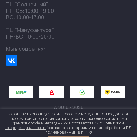
ТЦ "Солнечный"
ПН-СБ: 10:00-19:00
ВС: 10:00-17:00
ТЦ "Мануфактура"
ПН-ВС: 10:00-20:00
Мы в соцсетях:
© 2016 - 2026
Политика конфиденциальности
Этот сайт использует файлы cookie и метаданные. Продолжая
просматривать его, вы соглашаетесь на использование нами
файлов cookie и метаданных в соответствии с
Политикой
конфиденциальности
(согласно категориям и целям обработки ПД,
поименованным в п. 4.3)