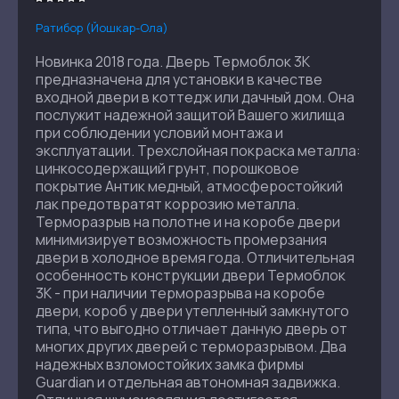
Ратибор (Йошкар-Ола)
Новинка 2018 года. Дверь Термоблок 3К
предназначена для установки в качестве
входной двери в коттедж или дачный дом. Она
послужит надежной защитой Вашего жилища
при соблюдении условий монтажа и
эксплуатации. Трехслойная покраска металла:
цинкосодержащий грунт, порошковое
покрытие Антик медный, атмосферостойкий
лак предотвратят коррозию металла.
Терморазрыв на полотне и на коробе двери
минимизирует возможность промерзания
двери в холодное время года. Отличительная
особенность конструкции двери Термоблок
3К - при наличии терморазрыва на коробе
двери, короб у двери утепленный замкнутого
типа, что выгодно отличает данную дверь от
многих других дверей с терморазрывом. Два
надежных взломостойких замка фирмы
Guardian и отдельная автономная задвижка.