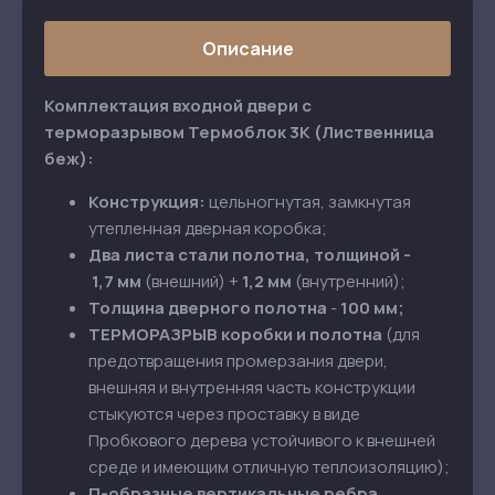
Описание
Комплектация входной двери с
терморазрывом Термоблок 3К (Лиственница
беж)
:
Конструкция:
цельногнутая, замкнутая
утепленная дверная коробка;
Два листа стали полотна, толщиной -
1,7 мм
(внешний) +
1,2 мм
(внутренний);
Толщина дверного полотна
-
100 мм;
ТЕРМОРАЗРЫВ коробки и полотна
(для
предотвращения промерзания двери,
внешняя и внутренняя часть конструкции
стыкуются через проставку в виде
Пробкового дерева устойчивого к внешней
среде и имеющим отличную теплоизоляцию);
П-образные вертикальные ребра