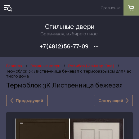
Сравнение
Стильные двери
Сравнивая, выбирают нас.
+7(4812)56-77-09
Главная
/
Входные двери
/
Ратибор (Йошкар-Ола)
/
Термоблок 3К Лиственница бежевая с терморазрывом для час
тного дома
Термоблок 3К Лиственница бежевая
Предыдущий
Следующий